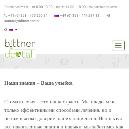
Время работы пн - пт 8:00-13:00 и пн -чт 14:00 - 18:00 и по договоренности.
+49 (0) 351 - 470 250 84
+49 (0) 351 - 447 297 13
kontakt@bittner.dental
Navig
anzei
/
verbe
Наши знания – Ваша улыбка
Стоматология – это наша страсть. Мы владеем не
только эффективными способами лечения, но и
ценим высоко доверие наших пациентов. Используя
все накопленные знания и навыки, мы заботимся как