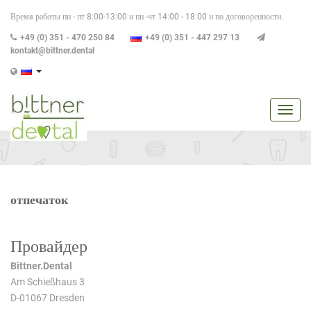
Время работы пн - пт 8:00-13:00 и пн -чт 14:00 - 18:00 и по договоренности.
+49 (0) 351 - 470 250 84
+49 (0) 351 - 447 297 13
kontakt@bittner.dental
Navig
anzei
/
verbe
отпечаток
Провайдер
Bittner.Dental
Am Schießhaus 3
D-01067 Dresden