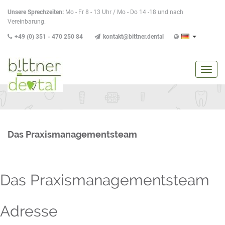
Unsere Sprechzeiten:
Mo - Fr 8 - 13 Uhr / Mo - Do 14 -18 und nach
Vereinbarung.
+49 (0) 351 - 470 250 84
kontakt@bittner.dental
Navig
anzei
/
verbe
Das Praxismanagementsteam
Das Praxismanagementsteam
Adresse